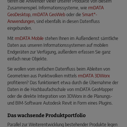
tieren die Anwender vieler unserer Produkte von diesem
Zusammenspiel. Informationssysteme, wie
rmDATA
GeoDesktop
,
rmDATA GeoWeb
oder die
Smart*-
Anwendungen
, sind ebenfalls in diesen Datenfluss
eingebunden.
Mit
rmDATA Mobile
stehen Ihnen im Außendienst sämt­liche
Daten aus unseren Informationssystemen auf mobilen
Endgeräten zur Verfügung, außerdem erfassen Sie ganz
einfach neue Objekte.
Sie wollen vom einfachen Datenfluss beim Ableiten von
Geo­metrien aus Punktwolken mittels
rmDATA 3DWorx
profitieren? Das funktioniert etwa durch die Übernahme der
Daten in die Hochbaufachschale von rmDATA GeoMapper
oder die ­direkte Integration von 3DWorx in die Planungs-
und BIM-Software Autodesk Revit in Form eines Plugins.
Das wachsende Produktportfolio
Parallel zur Weiterentwicklung bestehender Produkte legen