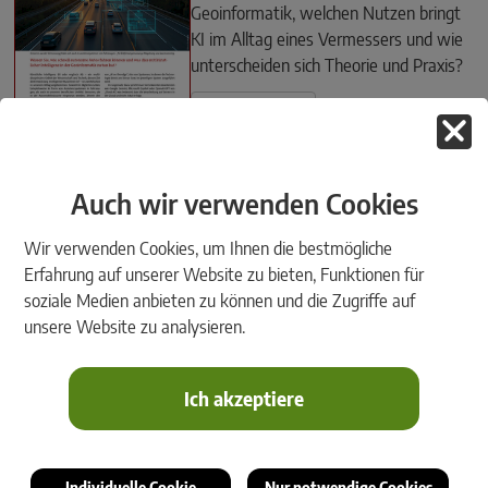
Geoinformatik, welchen Nutzen bringt
KI im Alltag eines Vermessers und wie
unterscheiden sich Theorie und Praxis?
Ausgabe lesen
Auch wir verwenden Cookies
Wir verwenden Cookies, um Ihnen die bestmögliche
GeoNews 1/2025
Erfahrung auf unserer Website zu bieten, Funktionen für
soziale Medien anbieten zu können und die Zugriffe auf
Vor 40 Jahren installierte der Gründer
unsere Website zu analysieren.
von rmDATA, Richard ­Malits, erstmals
die Vermessungs-Software rmGEO in
einem Vermessungsbüro...
Ich akzeptiere
Ausgabe lesen
Individuelle Cookie
Nur notwendige Cookies