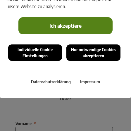
benutzerfreundliche Oberfläche: Produktauswahl mit Vorschau,
unsere Website zu analysieren.
transparente Kostenübersicht, sofortige Datenbereitstellung,
integrierter Viewer.
Ich akzeptiere
Individuelle Cookie
Nur notwendige Cookies
Einstellungen
akzeptieren
Sie sind an rmDATA GeoDiscoverer interessiert?
Wir kontaktieren Sie gerne! Dürfen wir Ihnen bei dieser
Gelegenheit auch die Neuentwicklung im Bereich
Datenschutzerklärung
Impressum
Geomatik vorstellen: rmDATA Geomatik, die All-in-one
Software-Plattform für Vermessung, CAD, GIS und
DGM?
Vorname