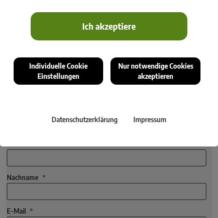
Das Firmenmagazin GeoNews informiert über Aktuelles aus den
Ich akzeptiere
Bereichen Geomatik, Informationssysteme,
Datenmanagement und Reality Capturing in einer Mischung aus
Anwendungsberichten,
Individuelle Cookie
Nur notwendige Cookies
Wissenschaftsartikeln sowie Produktneuerungen von rmDATA.
Einstellungen
akzeptieren
Das kostenlose GeoNews-Abonnement sichert Zugang zu
relevanten Informationen – kompakt, verlässlich und stets auf
Datenschutzerklärung
Impressum
dem neuesten Stand.
Vorname
Nachname
E-Mail