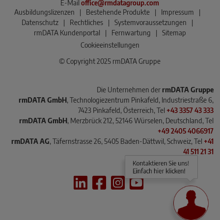
E-Mail
office@rmdatagroup.com
Ausbildungslizenzen
|
Bestehende Produkte
|
Impressum
|
Datenschutz
|
Rechtliches
|
Systemvoraussetzungen
|
rmDATA Kundenportal
|
Fernwartung
|
Sitemap
Cookieeinstellungen
© Copyright 2025 rmDATA Gruppe
Die Unternehmen der
rmDATA Gruppe
rmDATA GmbH
, Technologiezentrum Pinkafeld, Industriestraße 6,
7423 Pinkafeld, Österreich, Tel
+43 3357 43 333
rmDATA GmbH
, Merzbrück 212, 52146 Würselen, Deutschland, Tel
+49 2405 4066917
rmDATA AG
, Täfernstrasse 26, 5405 Baden-Dättwil, Schweiz, Tel
+41
41 511 21 31