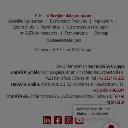
E-Mail
office@rmdatagroup.com
Ausbildungslizenzen
|
Bestehende Produkte
|
Impressum
|
Datenschutz
|
Rechtliches
|
Systemvoraussetzungen
|
rmDATA Kundenportal
|
Fernwartung
|
Sitemap
Cookieeinstellungen
© Copyright 2025 rmDATA Gruppe
Die Unternehmen der
rmDATA Gruppe
rmDATA GmbH
, Technologiezentrum Pinkafeld, Industriestraße 6,
7423 Pinkafeld, Österreich, Tel
+43 3357 43 333
rmDATA GmbH
, Merzbrück 212, 52146 Würselen, Deutschland, Tel
+49 2405 4066917
rmDATA AG
, Täfernstrasse 26, 5405 Baden-Dättwil, Schweiz, Tel
+41
41 511 21 31