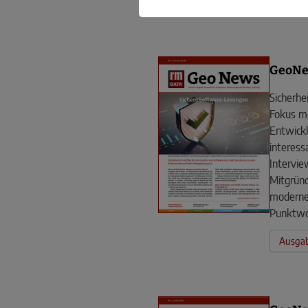
GeoNe
Sicherhe
Fokus m
Entwickl
interes
Intervie
Mitgrün
moderne
Punktwol
Ausgab