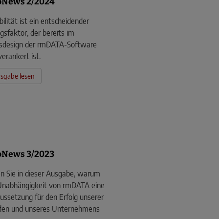
oNews 2/2024
ibilität ist ein entscheidender
lgsfaktor, der bereits im
sdesign der rmDATA-Software
verankert ist.
sgabe lesen
oNews 3/2023
n Sie in dieser Ausgabe, warum
Unabhängigkeit von rmDATA eine
ussetzung für den Erfolg unserer
den und unseres Unternehmens