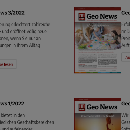
ws 3/2022
Ge
ierung erleichtert zahlreiche
Erfo
 und eröffnet völlig neue
rmDA
nen, wenn Sie nur an
Proj
ngen in Ihrem Alltag
Auft
.
Au
e lesen
ws 1/2022
Geo
bietet in den
Wir 
iedlichen Geschäftsbereichen
Gesa
 und aufeinander
Soft