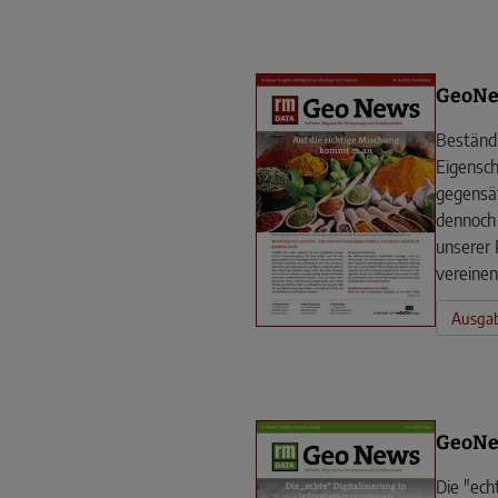
GeoNe
Beständi
Eigenscha
gegensät
dennoch 
unserer 
vereinen
Ausgab
GeoNe
Die "echt