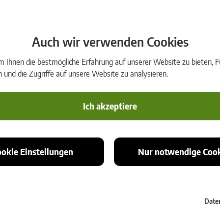
020
G
Auch wir verwenden Cookies
GeoNews 4/2020
Ihnen die bestmögliche Erfahrung auf unserer Website zu bieten, Fu
 4/2020
Dow
und die Zugriffe auf unsere Website zu analysieren.
Ich akzeptiere
GeoNews – dem Firmenma
ookie Einstellungen
Nur notwendige Cook
nnende Einblicke in Geomatik, Informationssysteme, Datenmanageme
ftliche Beiträge, praxisnahe Anwendungen unserer Kunden und Neui
informativ für alle, die die Zukunft der Geoinformation aktiv gestalten
Date
Gerne senden wir Ihnen die GeoNews kostenfrei zu - jetzt abonnieren