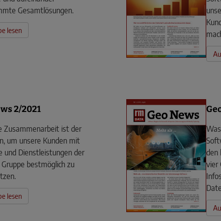
mmte Gesamtlösungen.
unse
Kund
e lesen
mac
Au
ws 2/2021
Geo
e Zusammenarbeit ist der
Was 
en, um unsere Kunden mit
Soft
 und Dienstleistungen der
den 
Gruppe bestmöglich zu
vier
tzen.
Info
Dat
e lesen
Au