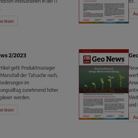
dsten Innovationen in der IT
ist.
.
Au
e lesen
ws 2/2023
Geo
rtikel geht Produktmanager
Neue
arschall der Tatsache nach,
wert
forderungen im
Anwe
ungsalltag zunehmend höher
antr
plexer werden.
Weit
und 
e lesen
Au