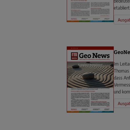
bedeuten
etabliert
Ausgab
GeoNe
Im Leita
Thomas M
dass An
Vermess
und kom
Ausgab