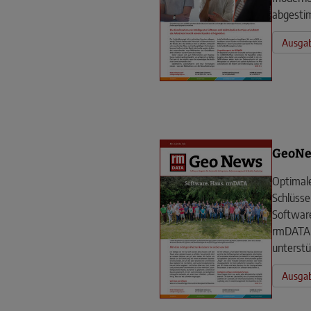
abgesti
Ausgab
GeoNe
Optimal
Schlüss
Software
rmDATA 
unterstü
Ausgab