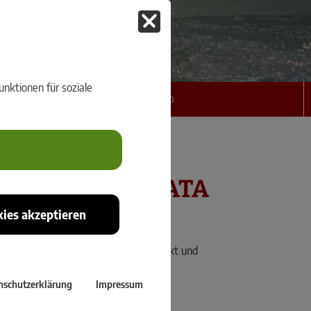
eoNews 1/2021
nktionen für soziale
nload der GeoNews Ausgabe: GeoNews 4/2020
gazin von rmDATA
ies akzeptieren
nt und Reality Capturing.
gkeiten zu unseren Produkten – kompakt und
.
nschutzerklärung
Impressum
.