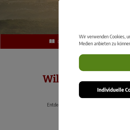
GeoNews 3/2
Wir verwenden Cookies, um 
Durchblättern der GeoNews Ausgabe: GeoNews
Medien anbieten zu können 
Willkommen bei 
Individuelle C
GeoNews bietet Ihnen spa
Entdecken Sie aktuelle Trends, wissenscha