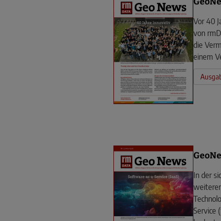
GeoNe
Vor 40 J
von rmDA
die Ver
einem V
Ausgab
GeoNe
In der si
weitere
Technolo
Service 