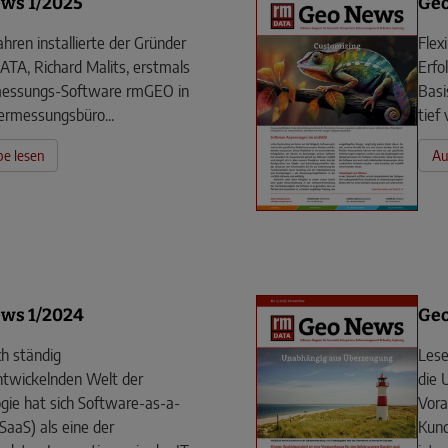
ws 1/2025
Ge
ahren installierte der Gründer
Flex
TA, Richard ­Malits, erstmals
Erfo
messungs-Software rmGEO in
Basi
ermessungsbüro...
tief 
e lesen
Au
ws 1/2024
Ge
ch ständig
Lese
ntwickelnden Welt der
die 
gie hat sich Software-as-a-
Vora
(SaaS) als eine der
Kun