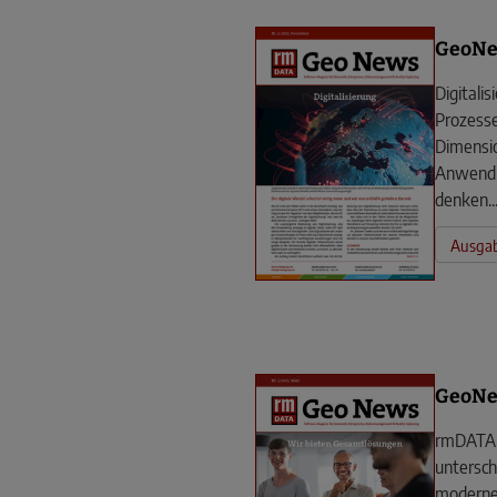
GeoNe
Digitalis
Prozesse
Dimensio
Anwendu
denken..
Ausgab
GeoNe
rmDATA 
untersch
moderne