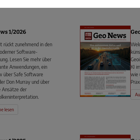
ws 1/2026
Ge
it rückt zunehmend in den
Welc
oderner Software-
künst
ung. Lesen Sie mehr über
Geoi
sante Anwendungen, ein
KI i
w über Safe Software
wie 
der Don Murray und über
Prax
 Ansätze der
Au
keninterpretation.
e lesen