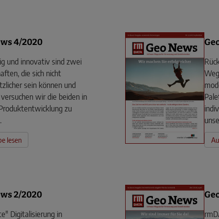
ws 4/2020
Ge
g und innovativ sind zwei
Rück
ften, die sich nicht
Weg 
zlicher sein können und
mode
versuchen wir die beiden in
Pale
Produktentwicklung zu
indi
.
unse
e lesen
Au
ws 2/2020
Geo
e" Digitalisierung in
rmDA