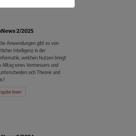
oNews 2/2025
he Anwendungen gibt es von
licher Intelligenz in der
nformatik, welchen Nutzen bringt
m Alltag eines Vermessers und
unterscheiden sich Theorie und
is?
sgabe lesen