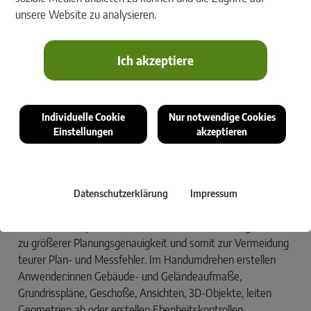
unsere Website zu analysieren.
Ich akzeptiere
Laserscanning in Verbindung mit Punktwolken-Verarbeitung mit rmDATA
3DWorx klappt auch im Holzbau einfach, schnell und effizient.
Individuelle Cookie
Nur notwendige Cookies
Auch im Holzbau ist Laserscanning in
Einstellungen
akzeptieren
Verbindung mit Punktwolken-Verarbeitung in
rmDATA 3DWorx eine einfache, schnelle und
effiziente Lösung.
Ob Neubau, Umbau oder Sanierung: Die Laserscanning-
Datenschutzerklärung
Impressum
Technologie in Verbindung mit
rmDATA 3DWorx
, der
Software zur optimalen Punktwolken-Verarbeitung, verhilft
zu größerer Planungsgenauigkeit und somit zur Vermeidung
teurer Plan- und Messfehler. Im Handumdrehen erstellen
Anwender:innen Gebäude- und Geländeaufmaße,
Grundrisspläne, Geschoße, Ansichten, 3D-Objekte, leiten
Geometrien ab oder erstellen Ebenheitskontrollen.