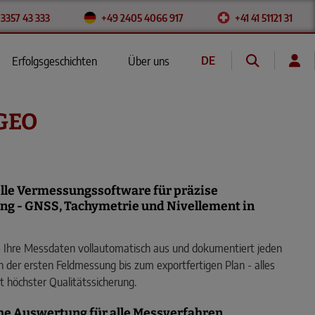
 3357 43 333
+49 2405 4066 917
+41 41 51121 31
DE
Erfolgsgeschichten
Über uns
FR
GEO
elle Vermessungssoftware für präzise
g - GNSS, Tachymetrie und Nivellement in
 Ihre Messdaten vollautomatisch aus und dokumentiert jeden
on der ersten Feldmessung bis zum exportfertigen Plan - alles
t höchster Qualitätssicherung.
he Auswertung für alle Messverfahren