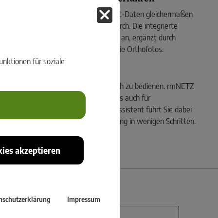
GNSS-, Tachymetrie- und Nivellement-Daten gleichermaßen
ätischen Berechnungen automatisch durch. Die integrierte
und Messkonstellationen übersichtlich an, ergänzt durch
ing-Objekte und Hintergrunddaten wie Orthofotos.
nktionen für soziale
ung mit rmNETZ
tzausgleichung ist vielseitig und einfach zu bedienen. rmNETZ
ür alltägliche Vermessungsaufgaben als auch für
nieurgeodätische Anwendungen. Ein Assistent führt Sie dabei
ition und Berechnung – Netzausgleichung in wenigen Schritten.
ies akzeptieren
nschutzerklärung
Impressum
Nachname