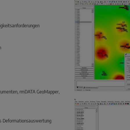
igkeitsanforderungen
n
strumenten, rmDATA GeoMapper,
das Deformationsauswertung