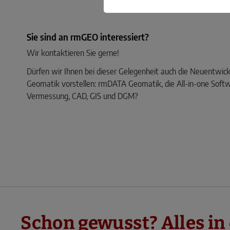
Sie sind an rmGEO interessiert?
Wir kontaktieren Sie gerne!
Dürfen wir Ihnen bei dieser Gelegenheit auch die Neuentwick
Geomatik vorstellen: rmDATA Geomatik, die All-in-one Softw
Vermessung, CAD, GIS und DGM?
Schon gewusst? Alles in