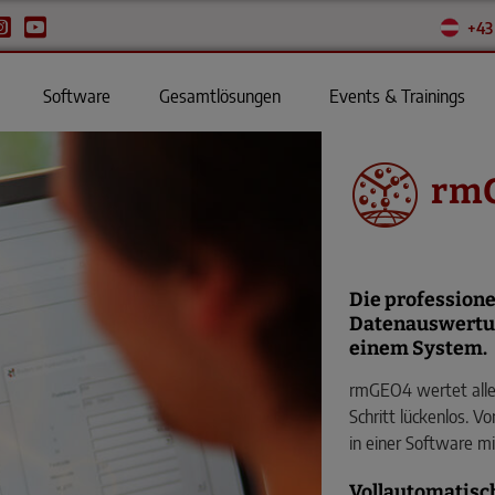
+43
Software
Gesamtlösungen
Events & Trainings
rm
Die profession
Datenauswertun
einem System.
rmGEO4 wertet alle
Schritt lückenlos. V
in einer Software mi
Vollautomatisc