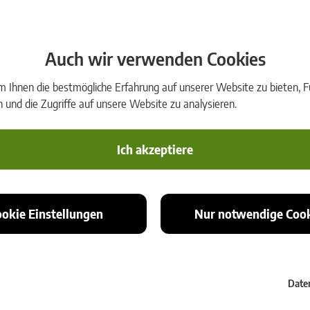
rmGEO4 beherrscht 
und führt alle geod
Grafik zeigt Punkte 
Auch wir verwenden Cookies
Bemaßungen, Redlin
Ihnen die bestmögliche Erfahrung auf unserer Website zu bieten, Fu
Netzausgleich
und die Zugriffe auf unsere Website zu analysieren.
Die Software für Ne
eignet sich sowohl f
Ich akzeptiere
anspruchsvolle inge
durch die Netzdefin
ookie Einstellungen
Nur notwendige Cook
Date
Vorname