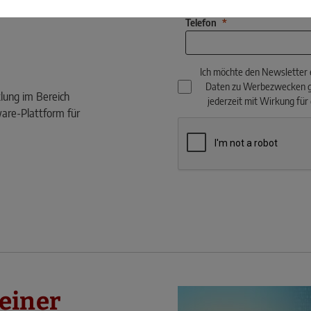
Telefon
Ich möchte den Newsletter
Daten zu Werbezwecken 
lung im Bereich
jederzeit mit Wirkung für
are-Plattform für
 einer