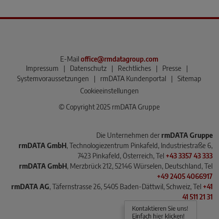
E-Mail
office@rmdatagroup.com
Impressum
|
Datenschutz
|
Rechtliches
|
Presse
|
Systemvoraussetzungen
|
rmDATA Kundenportal
|
Sitemap
Cookieeinstellungen
© Copyright 2025 rmDATA Gruppe
Die Unternehmen der
rmDATA Gruppe
rmDATA GmbH
, Technologiezentrum Pinkafeld, Industriestraße 6,
7423 Pinkafeld, Österreich, Tel
+43 3357 43 333
rmDATA GmbH
, Merzbrück 212, 52146 Würselen, Deutschland, Tel
+49 2405 4066917
rmDATA AG
, Täfernstrasse 26, 5405 Baden-Dättwil, Schweiz, Tel
+41
41 511 21 31