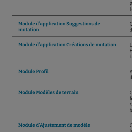
p
t
Module d’application Suggestions de
G
mutation
d
Module d’application Créations de mutation
L
F
l
Module Profil
A
d
Module Modèles de terrain
G
f
s
b
Module d’Ajustement de modèle
C
l