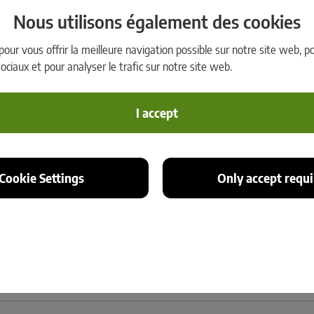
d’ingénieur et pour 
Nous utilisons également des cookies
Vous travaillez du t
vous mesurez sont é
pour vous offrir la meilleure navigation possible sur notre site web, 
graphique. Le produi
ociaux et pour analyser le trafic sur notre site web.
conforme aux normes
également des donnée
pour les affichages 
I accept
 Cookie Settings
Only accept requi