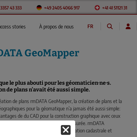
 3357 43 333
+49 2405 4066 917
+41 41 51121 31
FR
ccess stories
À propos de nous
DE
DATA GeoMapper
ue le plus abouti pour les géomaticien·ne·s.
on de plans n’avait été aussi simple.
création de plans rmDATA GeoMapper, la création de plans et la
éographiques pour la géomatique n’a jamais été aussi simple:
s avantages de du CAD pour la construction graphique avec ceux
tation objet et le travail à la qualité assurée. rmDATA
parfaitement adapté pour la mensuration cadastrale et