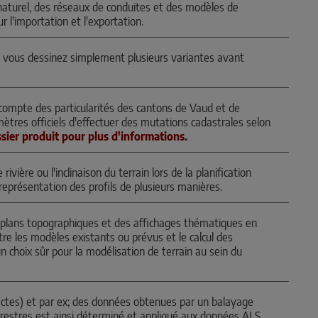
 naturel, des réseaux de conduites et des modèles de
ur l'importation et l'exportation.
, vous dessinez simplement plusieurs variantes avant
 compte des particularités des cantons de Vaud et de
ètres officiels d'effectuer des mutations cadastrales selon
ssier produit pour plus d'informations
.
rivière ou l'inclinaison du terrain lors de la planification
 représentation des profils de plusieurs manières.
s plans topographiques et des affichages thématiques en
tre les modèles existants ou prévus et le calcul des
un choix sûr pour la modélisation de terrain au sein du
ctes) et par ex; des données obtenues par un balayage
restres est ainsi déterminé et appliqué aux données ALS.