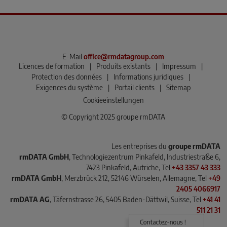
E-Mail
office@rmdatagroup.com
Licences de formation
|
Produits existants
|
Impressum
|
Protection des données
|
Informations juridiques
|
Exigences du système
|
Portail clients
|
Sitemap
Cookieeinstellungen
© Copyright 2025 groupe rmDATA
Les entreprises du
groupe rmDATA
rmDATA GmbH
, Technologiezentrum Pinkafeld, Industriestraße 6,
7423 Pinkafeld, Autriche, Tel
+43 3357 43 333
rmDATA GmbH
, Merzbrück 212, 52146 Würselen, Allemagne, Tel
+49
2405 4066917
rmDATA AG
, Täfernstrasse 26, 5405 Baden-Dättwil, Suisse, Tel
+41 41
511 21 31