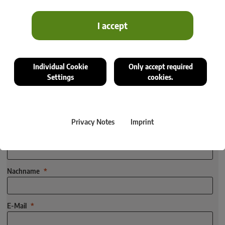
The magazine provides the latest news from the fields of
I accept
geomatics, information systems, data management,
and reality capturing in a mix of user reports, scientific articles on
interesting projects, and product innovations from rmDATA.
Individual Cookie
Only accept required
Settings
cookies.
Das kostenlose GeoNews-Abonnement sichert Zugang zu
relevanten Informationen – kompakt, verlässlich und stets auf
dem neuesten Stand.
Privacy Notes
Imprint
Vorname
Nachname
E-Mail