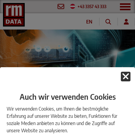
+43 3357 43 333
EN
DE
FR
GeoNews company magazine
Auch wir verwenden Cookies
Wir verwenden Cookies, um Ihnen die bestmögliche
More information. More service. More knowledge.
Subscribe to our company
Erfahrung auf unserer Website zu bieten, Funktionen für
soziale Medien anbieten zu können und die Zugriffe auf
magazine free of charge
unsere Website zu analysieren.