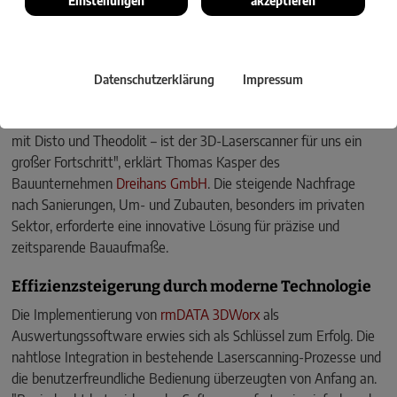
Datenschutzerklärung
Impressum
"Nach vielen Jahren des händischen Aufmessens – später auch
mit Disto und Theodolit – ist der 3D-Laserscanner für uns ein
großer Fortschritt", erklärt Thomas Kasper des
Bauunternehmen
Dreihans GmbH
. Die steigende Nachfrage
nach Sanierungen, Um- und Zubauten, besonders im privaten
Sektor, erforderte eine innovative Lösung für präzise und
zeitsparende Bauaufmaße.
Effizienzsteigerung durch moderne Technologie
Die Implementierung von
rmDATA 3DWorx
als
Auswertungssoftware erwies sich als Schlüssel zum Erfolg. Die
nahtlose Integration in bestehende Laserscanning-Prozesse und
die benutzerfreundliche Bedienung überzeugten von Anfang an.