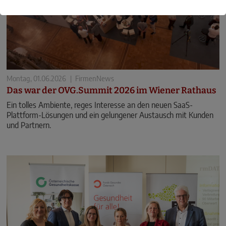
Montag, 01.06.2026
|
FirmenNews
Das war der OVG.Summit 2026 im Wiener Rathaus
Ein tolles Ambiente, reges Interesse an den neuen SaaS-
Plattform-Lösungen und ein gelungener Austausch mit Kunden
und Partnern.