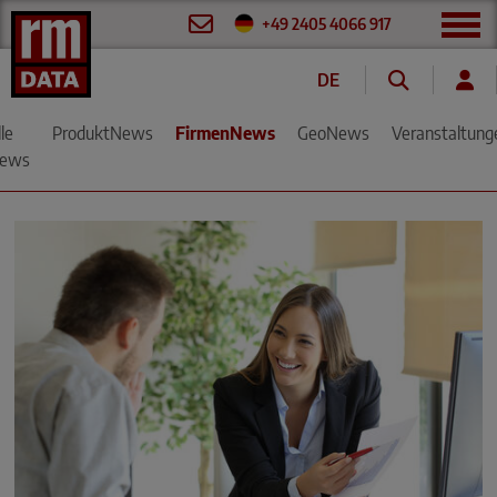
+49 2405 4066 917
DE
FR
le
ProduktNews
FirmenNews
GeoNews
Veranstaltung
ews