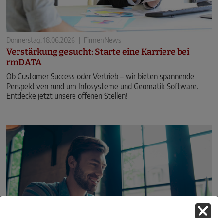
Donnerstag, 18.06.2026
|
FirmenNews
Verstärkung gesucht: Starte eine Karriere bei
rmDATA
Ob Customer Success oder Vertrieb – wir bieten spannende
Perspektiven rund um Infosysteme und Geomatik Software.
Entdecke jetzt unsere offenen Stellen!