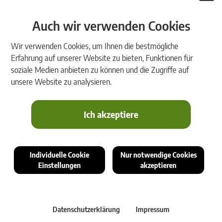
Auch wir verwenden Cookies
Wir verwenden Cookies, um Ihnen die bestmögliche
Erfahrung auf unserer Website zu bieten, Funktionen für
Montag, 08.06.2026
|
FirmenNews
soziale Medien anbieten zu können und die Zugriffe auf
Customer Success Mitarbeiter:in (AT & DE) gesucht
unsere Website zu analysieren.
Gestalten Sie erfolgreiche Kundenbeziehungen aktiv mit und
sorgen Sie für zufriedene rmDATA-Anwender.
Ich akzeptiere
Individuelle Cookie
Nur notwendige Cookies
Einstellungen
akzeptieren
Datenschutzerklärung
Impressum