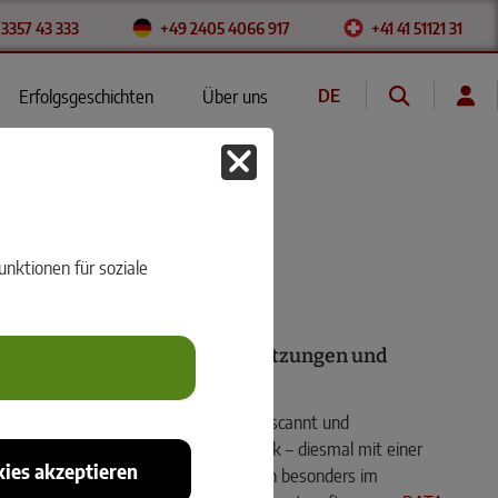
 3357 43 333
+49 2405 4066 917
+41 41 51121 31
DE
Erfolgsgeschichten
Über uns
FR
rche
nktionen für soziale
lfe von rmDATA Reality3D Setzungen und
n Kirche in Bochum sichtbar.
er Kirche von Vermessung Rumpf gescannt und
gsingenieur Alexander Lennartz zurück – diesmal mit einer
ies akzeptieren
ebäude verändert, kam es zu Setzungen besonders im