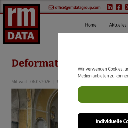
office@rmdatagroup.com
Home
Aktuelles
Deformationsanalyse ei
Wir verwenden Cookies, um 
Medien anbieten zu können 
Mittwoch, 06.05.2026
|
Reality Capturing
Individuelle C