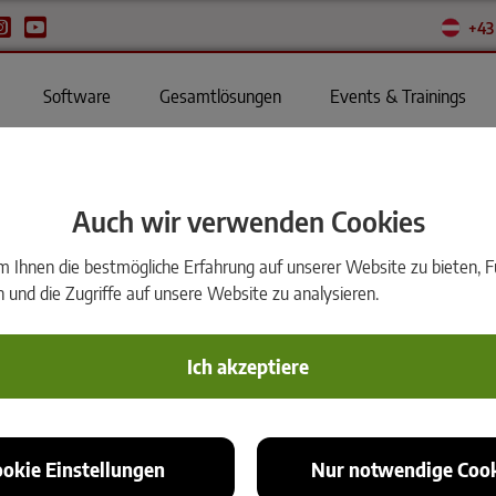
+43
Software
Gesamtlösungen
Events & Trainings
Auch wir verwenden Cookies
ner brandgeschädigten Ki
Ihnen die bestmögliche Erfahrung auf unserer Website zu bieten, Fu
und die Zugriffe auf unsere Website zu analysieren.
Das Büro Vermessung Rumpf macht mit Hi
Ich akzeptiere
Deformationen an einer brandgeschädigte
Nach einem schweren Brand 2023 wurde eine Bochum
dokumentiert. Rund ein Jahr später kehrte Vermessun
ookie Einstellungen
Nur notwendige Cook
wissenschaftlichen Frage im Gepäck: Hat sich das G