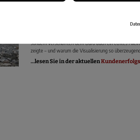
Dachflächenbereich? Mithilfe modernster Laserscan
Reality3D
lieferte ein präziser Punktwolkenvergleich
Algorithmus für Punktwolkenvergleich
Date
Für die Auswertung nutzte Lennartz die Funktion „Ve
Reality3D, die auf dem M3C2-Algorithmus basiert. Die
sondern verschafften dem Büro auch ein echtes Allei
zeigte – und warum die Visualisierung so überzeugen
…lesen Sie in der aktuellen
Kundenerfolgs