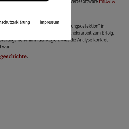
-Technologie und der Punktwolken-Auswertesoftware
rmDATA
 erstaunliche Antworten.
nschutzerklärung
Impressum
rgleich zweier Punktwolken mit Änderungsdetektion“ in
 Ergebnisse machten nicht nur die Bachelorarbeit zum Erfolg,
nstellungsmerkmal in der Region. Was die Analyse konkret
d war –
geschichte
.