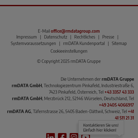
E-Mail
office@rmdatagroup.com
Impressum
|
Datenschutz
|
Rechtliches
|
Presse
|
Systemvoraussetzungen
|
rmDATA Kundenportal
|
Sitemap
Cookieeinstellungen
© Copyright 2025 rmDATA Gruppe
Die Unternehmen der
rmDATA Gruppe
rmDATA GmbH
, Technologiezentrum Pinkafeld, Industriestraße 6,
7423 Pinkafeld, Österreich, Tel
+43 3357 43 333
rmDATA GmbH
, Merzbrück 212, 52146 Würselen, Deutschland, Tel
+49 2405 4066917
rmDATA AG
, Täfernstrasse 26, 5405 Baden-Dättwil, Schweiz, Tel
+41
41 511 21 31