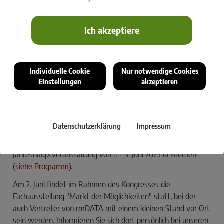
Ich akzeptiere
Individuelle Cookie
Nur notwendige Cookies
GeoMapper inklusive Berechnung und 3DWorx
Einstellungen
akzeptieren
mit Revit-Plugin sind zusammengefasst die
wichtigsten Neuerungen, die Ihnen Mitarbeiter
von rmDATA gerne am Messestand zeigen.
Datenschutzerklärung
Impressum
Unter dem Motto „Vermessung 4.0. Expertise mit Siegel:
ÖbVI“ veranstaltet der BDVI seine diesjährige
Jahreshauptveranstaltung von 1. - 3. Juni 2023 in Bremen
(
siehe Programm
).
Am 2. Juni findet im Rahmen des Kongresses die
Fachausstellung "Markt der Möglichkeiten" statt, bei der
auch Vertreter von rmDATA mit einem kleinen Stand vor Ort
sein werden. Informieren Sie sich dort persönlich bei unseren