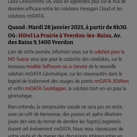
Leica Geosystems SA, vous en apprendra plus sur le flux de
données efficace entre les solutions Hexagon Cloud et les
solutions rmDATA.
Quand : Mardi 28 janvier 2025, à partir de 8h30.
Où :
Hôtel La Prairie à Yverdon-les-Bains
, Av.
des Bains 9, 1400 Yverdon
Lors de cette journée, informez-vous sur la
solution pour la
MO Suisse
ainsi que pour le cadastre des conduites, sur le
nouveau
modèle Software-as-a-Service
de la nouvelle
solution rmDATA Géomatique, sur les nouveautés dans le
logiciel de traitement des nuages de points
rmDATA 3DWorx
et enfin
rmDATA GeoMapper
, la solution tout-en-un pour la
géomatique.
Bien entendu, la composante sociale ne sera pas en reste,
avec un café de bienvenue, des pauses et apéro dînatoire
(avec des vins du terroir de derrière les fagots) organisés
durant cet événement rmDATA. Nous nous réjouissons de
votre visite et de mener des discussions intéressantes en