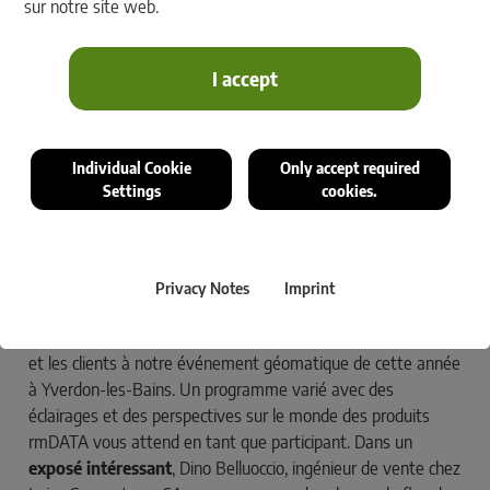
sur notre site web.
I accept
Individual Cookie
Only accept required
Settings
cookies.
L'Événement géomatique de rmDATA du 28 janvier 2025
Nous avons le plaisir de vous inviter à notre
événement géomatique annuel qui aura lieu le
Privacy Notes
Imprint
28 janvier 2025 à Yverdon-les-Bains !
Nous invitons très cordialement les personnes intéressées
et les clients à notre événement géomatique de cette année
à Yverdon-les-Bains. Un programme varié avec des
éclairages et des perspectives sur le monde des produits
rmDATA vous attend en tant que participant. Dans un
exposé intéressant
, Dino Belluoccio, ingénieur de vente chez