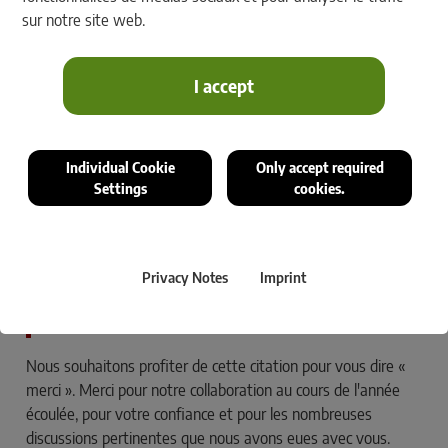
sur notre site web.
Les collaborateurs du groupe rmDATA vous souhaitent un joyeux Noël et
I accept
beaucoup de succès pour la nouvelle année.
L'année touche à sa fin et nous souhaitons vous
remercier pour votre confiance et votre bonne
Individual Cookie
Only accept required
collaboration.
Settings
cookies.
« La gratitude peut transformer les jours ordinaires en
remerciements, transformer les emplois de routine en
Privacy Notes
Imprint
joie, et changer les opportunités ordinaires en
bénédictions. » William Arthur Ward
Nous souhaitons profiter de cette citation pour vous dire «
merci ». Merci pour notre collaboration au cours de l'année
écoulée, pour votre confiance et pour les nombreuses
discussions pertinentes que nous avons eues avec vous.