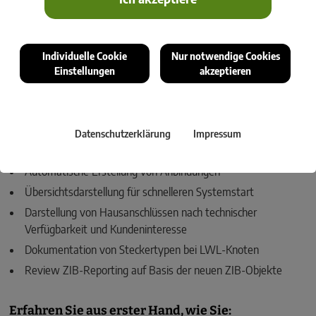
für Telekommunikations-Unternehmen setzen wir neue
Maßstäbe in der Netzplanung und Dokumentation.
In unserem kostenfreien Webinar präsentieren wir Ihnen die
Individuelle Cookie
Nur notwendige Cookies
wichtigsten Neuerungen und zeigen, wie Sie Ihre Planungs- und
Einstellungen
akzeptieren
Dokumentationsprozesse deutlich effizienter gestalten können.
Das erwartet Sie im Webinar:
Datenschutzerklärung
Impressum
Interaktiver Netzplanungsassistent: Ausbauszenarien
automatisch erstellen und rasch bewerten
Automatische Erstellung von Anbindungen
Übersichtsdarstellung für schnelleren Systemstart
Darstellung von Hausanschlüssen nach technischer
Verfügbarkeit und Kundeninteresse
Dokumentation von Steckertypen bei LWL-Knoten
Review ZIB-Reporting auf Basis der neuen ZIB-Objekte
Erfahren Sie aus erster Hand, wie Sie: