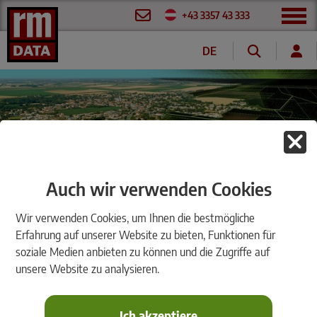
+43 3357 43 333
DE
Webinar rmDATA Info
Auch wir verwenden Cookies
Version 2026.2: Edition Telekommunikation
Wir verwenden Cookies, um Ihnen die bestmögliche
Erfahrung auf unserer Website zu bieten, Funktionen für
soziale Medien anbieten zu können und die Zugriffe auf
unsere Website zu analysieren.
Do, 9. Juli 2026 | 10:00 bis 11:00 Uhr
Mit der aktuellen Version 2026.2 von
rmDATA Info
in der Edition
Ich akzeptiere