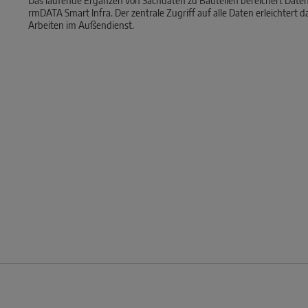
Das laufende Ergänzen von Sachdaten zu Bauteilen bereichert Daten
rmDATA Smart Infra. Der zentrale Zugriff auf alle Daten erleichtert d
Arbeiten im Außendienst.