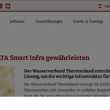
+43
Software
Gesamtlösungen
Events & Trainings
TA Smart Infra gewährleisten
Der Wasserverband Thermenland entschied
Lösung, um die wichtige Infrastruktur fü
Der Wasserverband Thermenland versorgt mit 650.00
Wasserwerken acht Gemeinden im südlichen Burgenla
Auge, die die angeschlossenen Gemeinden versorgen.
im Einzugsgebiet gehört zur wesentlichen Aufgabe 