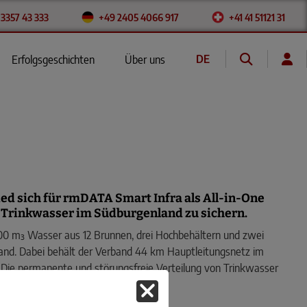
 3357 43 333
+49 2405 4066 917
+41 41 51121 31
DE
Erfolgsgeschichten
Über uns
EN
FR
 sich für rmDATA Smart Infra als All-in-One
r Trinkwasser im Südburgenland zu sichern.
0 m³ Wasser aus 12 Brunnen, drei Hochbehältern und zwei
nd. Dabei behält der Verband 44 km Hauptleitungsnetz im
 Die permanente und störungsfreie Verteilung von Trinkwasser
des Wasserverbandes.