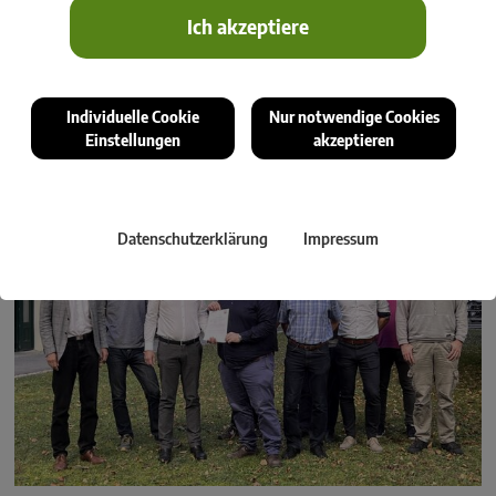
Ich akzeptiere
Im rmDATA Informationssystem werden auch Daten aus
Videobefahrungen gespeichert. Hier ein Beispiel einer Rohrinspektion
des Sammlers in der Saint-Julien Straße mittels Drohnenbefliegung
2022.
Individuelle Cookie
Nur notwendige Cookies
Einstellungen
akzeptieren
Datenschutzerklärung
Impressum