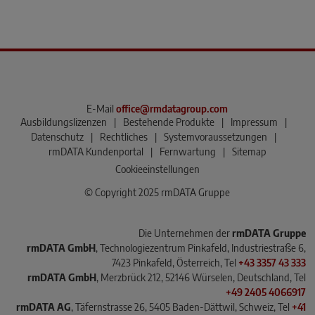
E-Mail
office@rmdatagroup.com
Ausbildungslizenzen
|
Bestehende Produkte
|
Impressum
|
Datenschutz
|
Rechtliches
|
Systemvoraussetzungen
|
rmDATA Kundenportal
|
Fernwartung
|
Sitemap
Cookieeinstellungen
© Copyright 2025 rmDATA Gruppe
Die Unternehmen der
rmDATA Gruppe
rmDATA GmbH
, Technologiezentrum Pinkafeld, Industriestraße 6,
7423 Pinkafeld, Österreich, Tel
+43 3357 43 333
rmDATA GmbH
, Merzbrück 212, 52146 Würselen, Deutschland, Tel
+49 2405 4066917
rmDATA AG
, Täfernstrasse 26, 5405 Baden-Dättwil, Schweiz, Tel
+41