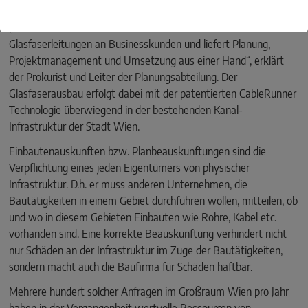
„Die Firma CableRunner mit Firmensitz in Wien vermietet
Glasfaserleitungen an Businesskunden und liefert Planung,
Projektmanagement und Umsetzung aus einer Hand“, erklärt
der Prokurist und Leiter der Planungsabteilung. Der
Glasfaserausbau erfolgt dabei mit der patentierten CableRunner
Technologie überwiegend in der bestehenden Kanal-
Infrastruktur der Stadt Wien.
Einbautenauskunften bzw. Planbeauskunftungen sind die
Verpflichtung eines jeden Eigentümers von physischer
Infrastruktur. D.h. er muss anderen Unternehmen, die
Bautätigkeiten in einem Gebiet durchführen wollen, mitteilen, ob
und wo in diesem Gebieten Einbauten wie Rohre, Kabel etc.
vorhanden sind. Eine korrekte Beauskunftung verhindert nicht
nur Schäden an der Infrastruktur im Zuge der Bautätigkeiten,
sondern macht auch die Baufirma für Schäden haftbar.
Mehrere hundert solcher Anfragen im Großraum Wien pro Jahr