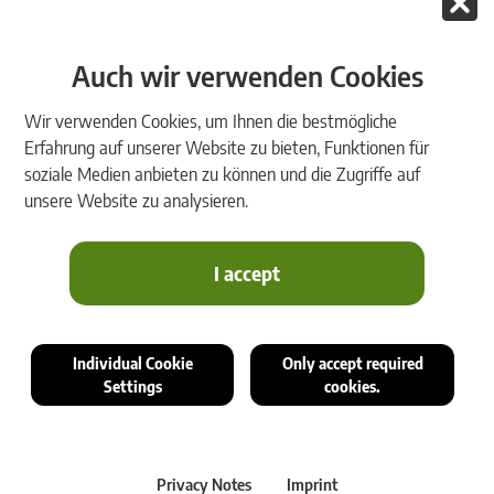
Das Ziel der Realisierung einer einfachen, automatisierten und
Auch wir verwenden Cookies
transparenten Einbautenaus­kunft für Telekommunikationsnetze ist
mit Unterstützung von rmDATA schnell erreicht.
Wir verwenden Cookies, um Ihnen die bestmögliche
Erfahrung auf unserer Website zu bieten, Funktionen für
soziale Medien anbieten zu können und die Zugriffe auf
unsere Website zu analysieren.
I accept
Individual Cookie
Only accept required
Settings
cookies.
Vollständige Digitalisierung ist eine zentrale Aufgabe der Firma
CableRunner, Betreiber eines Telekommunikationsnetzes
Privacy Notes
Imprint