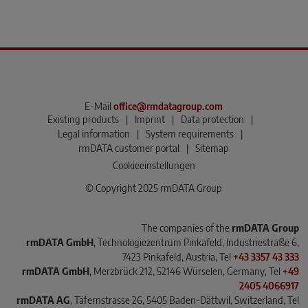
E-Mail
office@rmdatagroup.com
Existing products
|
Imprint
|
Data protection
|
Legal information
|
System requirements
|
rmDATA customer portal
|
Sitemap
Cookieeinstellungen
© Copyright 2025 rmDATA Group
The companies of the
rmDATA Group
rmDATA GmbH
, Technologiezentrum Pinkafeld, Industriestraße 6,
7423 Pinkafeld, Austria, Tel
+43 3357 43 333
rmDATA GmbH
, Merzbrück 212, 52146 Würselen, Germany, Tel
+49
2405 4066917
rmDATA AG
, Täfernstrasse 26, 5405 Baden-Dättwil, Switzerland, Tel