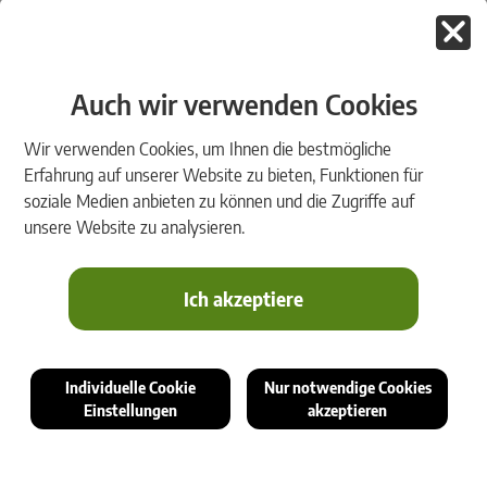
Gemeinsam mehr bewegen.
Auch wir verwenden Cookies
Wir verwenden Cookies, um Ihnen die bestmögliche
Erfahrung auf unserer Website zu bieten, Funktionen für
BURG Software & Service für die
soziale Medien anbieten zu können und die Zugriffe auf
Vermessung
unsere Website zu analysieren.
Vertriebs- und Entwicklungspartner; Spezialisierung:
GEOMATIK, Deutschland
Ich akzeptiere
BURG, Software & Service für die Vermessung bietet neben
den eigenentwickelten Produkten (KIVID Feld, KIVID, KIVID
Individuelle Cookie
Nur notwendige Cookies
A³) Telefonsupport sowie ein umfassendes
Einstellungen
akzeptieren
Schulungsangebot. Durch die Partnerschaft mit rmDATA
wird die Produktpalette um das rmDATA-Produkt
GeoMapper ergänzt.