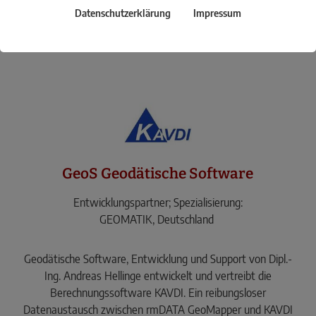
Datenschutzerklärung
Impressum
GeoS Geodätische Software
Entwicklungspartner; Spezialisierung:
GEOMATIK, Deutschland
Geodätische Software, Entwicklung und Support von Dipl.-
Ing. Andreas Hellinge entwickelt und vertreibt die
Berechnungssoftware KAVDI. Ein reibungsloser
Datenaustausch zwischen rmDATA GeoMapper und KAVDI