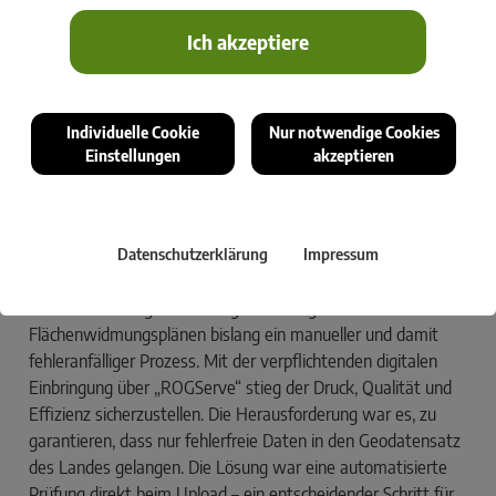
Ich akzeptiere
Das Amt der Salzburger Landesregierung setzt auf eine automatisierte
Individuelle Cookie
Nur notwendige Cookies
Datenprüfung mit FME für Flächenwidmungsplandaten.
Einstellungen
akzeptieren
Das Referat für Raumplanung des Landes
Salzburg optimierte Prozesse und
automatisierte die Prüfung von
Datenschutzerklärung
Impressum
Flächenwidmungsplänen.
Im Land Salzburg war die Digitalisierung von
Flächenwidmungsplänen bislang ein manueller und damit
fehleranfälliger Prozess. Mit der verpflichtenden digitalen
Einbringung über „ROGServe“ stieg der Druck, Qualität und
Effizienz sicherzustellen. Die Herausforderung war es, zu
garantieren, dass nur fehlerfreie Daten in den Geodatensatz
des Landes gelangen. Die Lösung war eine automatisierte
Prüfung direkt beim Upload – ein entscheidender Schritt für