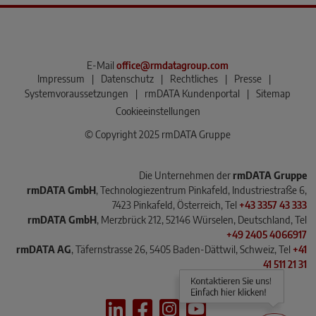
E-Mail
office@rmdatagroup.com
Impressum
|
Datenschutz
|
Rechtliches
|
Presse
|
Systemvoraussetzungen
|
rmDATA Kundenportal
|
Sitemap
Cookieeinstellungen
© Copyright 2025 rmDATA Gruppe
Die Unternehmen der
rmDATA Gruppe
rmDATA GmbH
, Technologiezentrum Pinkafeld, Industriestraße 6,
7423 Pinkafeld, Österreich, Tel
+43 3357 43 333
rmDATA GmbH
, Merzbrück 212, 52146 Würselen, Deutschland, Tel
+49 2405 4066917
rmDATA AG
, Täfernstrasse 26, 5405 Baden-Dättwil, Schweiz, Tel
+41
41 511 21 31