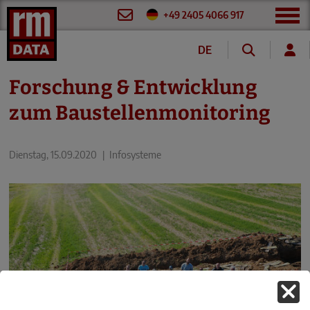
+49 2405 4066 917
DE
Forschung & Entwicklung
zum Baustellenmonitoring
Dienstag, 15.09.2020
|
Infosysteme