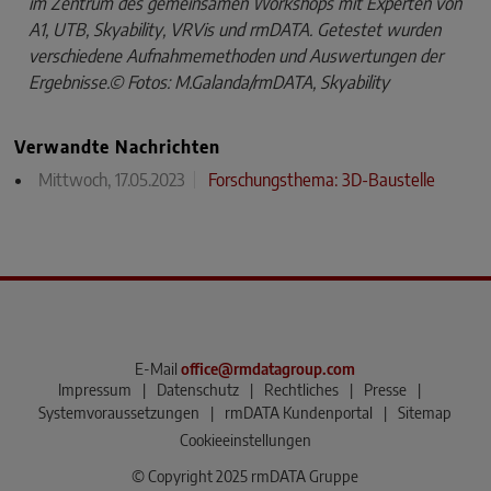
im Zentrum des gemeinsamen Workshops mit Experten von
A1, UTB, Skyability, VRVis und rmDATA. Getestet wurden
verschiedene Aufnahmemethoden und Auswertungen der
Ergebnisse.© Fotos: M.Galanda/rmDATA, Skyability
Verwandte Nachrichten
Mittwoch, 17.05.2023
Forschungsthema: 3D-Baustelle
E-Mail
office@rmdatagroup.com
Impressum
|
Datenschutz
|
Rechtliches
|
Presse
|
Systemvoraussetzungen
|
rmDATA Kundenportal
|
Sitemap
Cookieeinstellungen
© Copyright 2025 rmDATA Gruppe