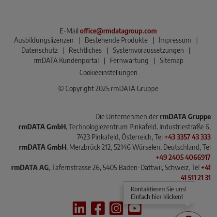
E-Mail
office@rmdatagroup.com
Ausbildungslizenzen
|
Bestehende Produkte
|
Impressum
|
Datenschutz
|
Rechtliches
|
Systemvoraussetzungen
|
rmDATA Kundenportal
|
Fernwartung
|
Sitemap
Cookieeinstellungen
© Copyright 2025 rmDATA Gruppe
Die Unternehmen der
rmDATA Gruppe
rmDATA GmbH
, Technologiezentrum Pinkafeld, Industriestraße 6,
7423 Pinkafeld, Österreich, Tel
+43 3357 43 333
rmDATA GmbH
, Merzbrück 212, 52146 Würselen, Deutschland, Tel
+49 2405 4066917
rmDATA AG
, Täfernstrasse 26, 5405 Baden-Dättwil, Schweiz, Tel
+41
41 511 21 31