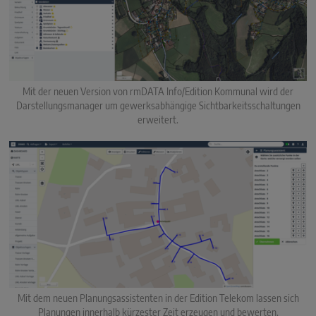
Mit der neuen Version von rmDATA Info/Edition Kommunal wird der
Darstellungsmanager um gewerksabhängige Sichtbarkeitsschaltungen
erweitert.
Mit dem neuen Planungsassistenten in der Edition Telekom lassen sich
Planungen innerhalb kürzester Zeit erzeugen und bewerten.