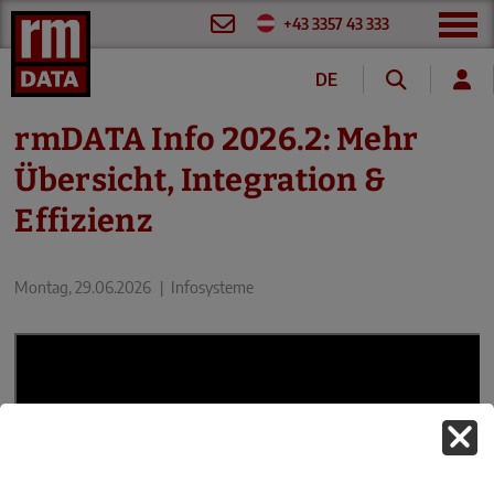
+43 3357 43 333
DE
rmDATA Info 2026.2: Mehr
Übersicht, Integration &
Effizienz
Montag, 29.06.2026
|
Infosysteme