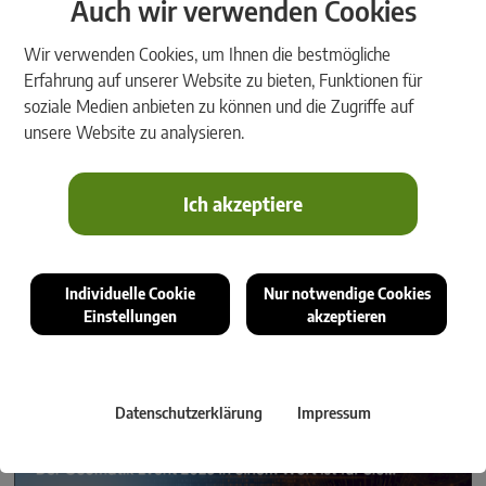
Auch wir verwenden Cookies
Wir verwenden Cookies, um Ihnen die bestmögliche
Das Team von rmDATA freut sich über die zahlreichen Besucher und einen
Erfahrung auf unserer Website zu bieten, Funktionen für
gelungenen Event.
soziale Medien anbieten zu können und die Zugriffe auf
unsere Website zu analysieren.
Ich akzeptiere
Individuelle Cookie
Nur notwendige Cookies
Einstellungen
akzeptieren
Michael Buri, CEO Amberg Infra 7D AG berichtete über die Cloud-basierte
Lösung für Überwachungsmessung, die mit rmDATA Geomatik perfekt
zusammenarbeitet.
Datenschutzerklärung
Impressum