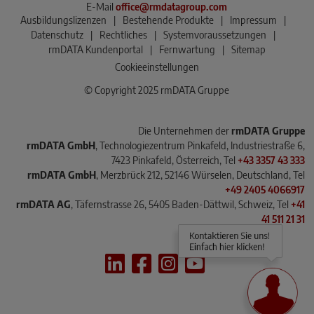
E-Mail
office@rmdatagroup.com
Ausbildungslizenzen
|
Bestehende Produkte
|
Impressum
|
Datenschutz
|
Rechtliches
|
Systemvoraussetzungen
|
rmDATA Kundenportal
|
Fernwartung
|
Sitemap
Cookieeinstellungen
© Copyright 2025 rmDATA Gruppe
Die Unternehmen der
rmDATA Gruppe
rmDATA GmbH
, Technologiezentrum Pinkafeld, Industriestraße 6,
7423 Pinkafeld, Österreich, Tel
+43 3357 43 333
rmDATA GmbH
, Merzbrück 212, 52146 Würselen, Deutschland, Tel
+49 2405 4066917
rmDATA AG
, Täfernstrasse 26, 5405 Baden-Dättwil, Schweiz, Tel
+41
41 511 21 31