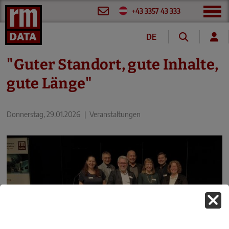
+43 3357 43 333
DE
FR
"Guter Standort, gute Inhalte,
gute Länge"
Donnerstag, 29.01.2026
|
Veranstaltungen