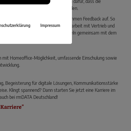
n zur laufenden Betreuung. Sie sorgen dafür, dass die
d kontinuierlich weiterentwickelt werden.
lysieren die optimale Nutzung und nehmen Feedback auf. So
nschutzerklärung
Impressum
ndern auftauchen. In enger Zusammenarbeit mit Vertrieb und
r sowie eigene Ideen ein und entwickeln gemeinsam mit dem
en.
en mit Homeoffice-Möglichkeit, umfassende Einschulung sowie
ntwicklung.
g, Begeisterung für digitale Lösungen, Kommunikationsstärke
ise. Klingt spannend? Dann starten Sie jetzt eine Karriere im
 auch bei rmDATA Deutschland!
 Karriere”