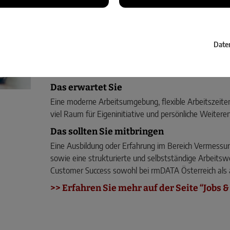
vom strukturierten Onboarding über Schulungen bis hi
Lösungen reibungslos eingeführt, effizient genutzt un
Sie bauen
nachhaltige Kundenbeziehungen
auf, ana
Date
erkennen Sie frühzeitig Anforderungen, die bei Anwe
Technik bei rmDATA bringen Sie die Wünsche der Use
Team optimale Lösungen für die Kundinnen und Kund
Das erwartet Sie
Eine moderne Arbeitsumgebung, flexible Arbeitszeit
viel Raum für Eigeninitiative und persönliche Weitere
Das sollten Sie mitbringen
Eine Ausbildung oder Erfahrung im Bereich Vermessun
sowie eine strukturierte und selbstständige Arbeitswe
Customer Success sowohl bei rmDATA Österreich als
>> Erfahren Sie mehr auf der Seite “Jobs &