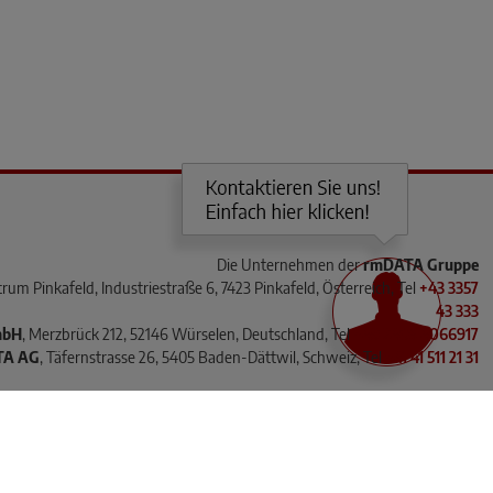
Die Unternehmen der
rmDATA Gruppe
rum Pinkafeld, Industriestraße 6, 7423 Pinkafeld, Österreich, Tel
+43 3357
43 333
mbH
, Merzbrück 212, 52146 Würselen, Deutschland, Tel
+49 2405 4066917
TA AG
, Täfernstrasse 26, 5405 Baden-Dättwil, Schweiz, Tel
+41 41 511 21 31