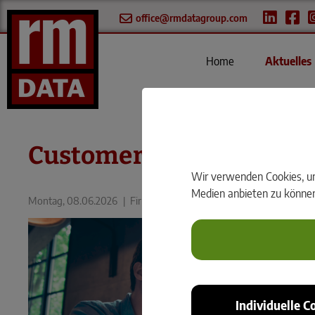
office@rmdatagroup.com
Home
Aktuelles
Customer Success Mitarb
Wir verwenden Cookies, um 
Medien anbieten zu können 
Montag, 08.06.2026
|
FirmenNews
Individuelle C