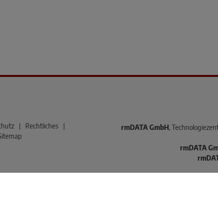
chutz
|
Rechtliches
|
rmDATA GmbH
, Technologiezent
Sitemap
rmDATA G
rmDA