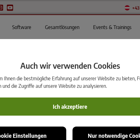
+43
Software
Gesamtlösungen
Events & Trainings
Auch wir verwenden Cookies
eiter:in (AT & DE) gesucht
Ihnen die bestmögliche Erfahrung auf unserer Website zu bieten, Fu
und die Zugriffe auf unsere Website zu analysieren.
Gestalten Sie erfolgreiche Kundenbeziehun
Ich akzeptiere
rmDATA-Anwender.
Sie haben Interesse an rmDATA-Software und möchte
echten Mehrwert aus den Produkten und Plattformen 
auch von rmDATA Deutschland
! Als Customer Succ
ookie Einstellungen
Nur notwendige Cook