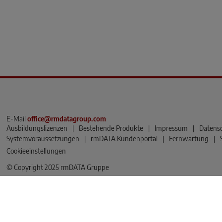
E-Mail
office@rmdatagroup.com
Ausbildungslizenzen
|
Bestehende Produkte
|
Impressum
|
Datens
Systemvoraussetzungen
|
rmDATA Kundenportal
|
Fernwartung
|
Cookieeinstellungen
© Copyright 2025 rmDATA Gruppe