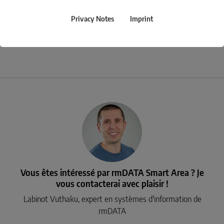
mécaniques augmentent leur efficacité et améliorent leur succès
économique.
Privacy Notes
Imprint
.
Vous êtes intéressé par rmDATA Smart Area ? Je
vous contacterai avec plaisir !
Labinot Vuthaku, expert en systèmes d'information de
rmDATA