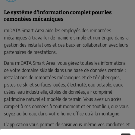
Le système d'information complet pour les
remontées mécaniques
rmDATA Smart Area aide les employés des remontées
mécaniques à travailler de manière simple et numérique dans la
gestion des installations et des baux en collaboration avec leurs
partenaires de prestations.
Dans rmDATA Smart Area, vous gérez toutes les informations
de votre domaine skiable dans une base de données centrale :
installations de remontées mécaniques et de téléphériques,
pistes de ski et surfaces louées, électricité, eau potable, eaux
usées, eau industrielle, câbles de données, air comprimé,
patrimoine naturel et modèle de terrain. Vous avez un accès
complet à ces données à tout moment et en tout lieu, que vous
soyez au bureau, dans votre home office ou à la montagne.
L'application vous permet de saisir vous-même vos conduites et
autres jeux de données par satellite et de les retravailler dans