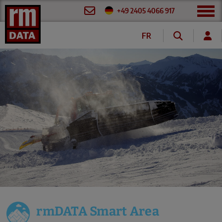
+49 2405 4066 917
FR
DE
rmDATA Smart Area