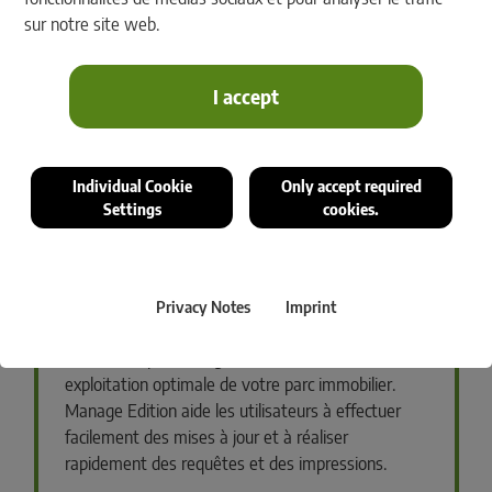
La solution pour une gestion sécurisée et une
sur notre site web.
exploitation optimale de votre parc immobilier. La
View Edition permet aux utilisateurs d'accéder
rapidement à des informations fiables.
I accept
EUR 0
/mois
Individual Cookie
Only accept required
Nombre d'utilisateurs:
Settings
cookies.
Immobilier Professional Manage
Privacy Notes
Imprint
La solution pour une gestion sécurisée et une
exploitation optimale de votre parc immobilier.
Manage Edition aide les utilisateurs à effectuer
facilement des mises à jour et à réaliser
rapidement des requêtes et des impressions.